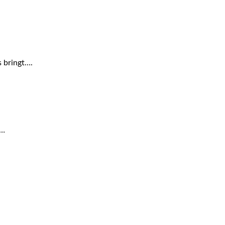
s bringt….
t…