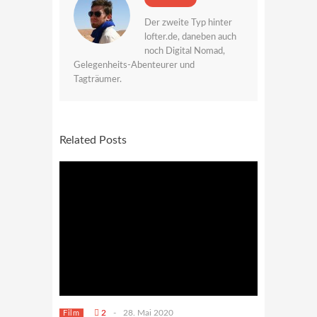
Der zweite Typ hinter
lofter.de, daneben auch
noch Digital Nomad,
Gelegenheits-Abenteurer und
Tagträumer.
Related Posts
2
-
28. Mai 2020
Film