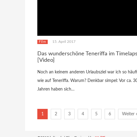
15. April 2017
Film
Das wunderschöne Teneriffa im Timelap
[Video]
Noch an keinem anderen Urlaubsziel war ich so häufi
wie auf Teneriffa. Warum? Denkbar simpel: Vor ca. 3
Jahren haben sich…
1
2
3
4
5
6
Weiter 