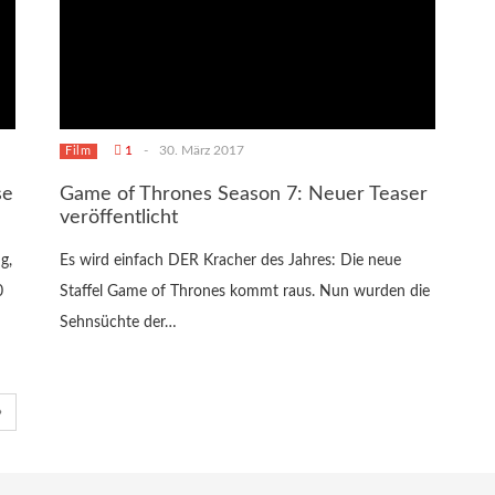
1
-
30. März 2017
Film
se
Game of Thrones Season 7: Neuer Teaser
veröffentlicht
g,
Es wird einfach DER Kracher des Jahres: Die neue
0
Staffel Game of Thrones kommt raus. Nun wurden die
Sehnsüchte der…
»