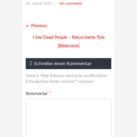
23. Januar 2012
-
No comments
← Previous
I See Dead People – Retuschierte Tote
[Bilderserie]
Schreibe einen Kommentar
Deine E-Mail-Adresse wird nicht veröffentlicht.
Erforderliche Felder sind mit
*
markiert
Kommentar
*