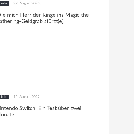
27. August 2023
piele
ie mich Herr der Ringe ins Magic the
athering-Geldgrab stürzt(e)
15. August 2022
piele
intendo Switch: Ein Test über zwei
onate