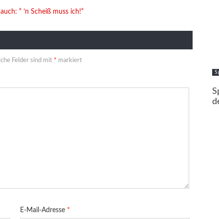
 auch: “ ’n Scheiß muss ich!“
iche Felder sind mit
*
markiert
S
S
d
E-Mail-Adresse
*