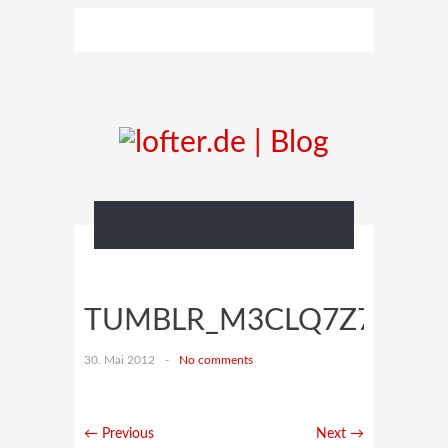
TUMBLR_M3CLQ7Z7NC1Q
30. Mai 2012
-
No comments
← Previous
Next →