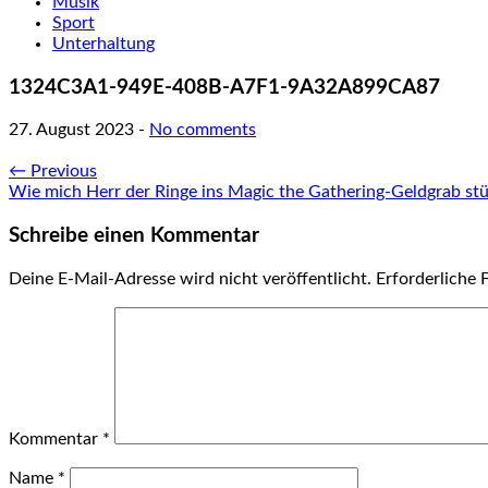
Musik
Sport
Unterhaltung
1324C3A1-949E-408B-A7F1-9A32A899CA87
27. August 2023
-
No comments
← Previous
Wie mich Herr der Ringe ins Magic the Gathering-Geldgrab stür
Schreibe einen Kommentar
Deine E-Mail-Adresse wird nicht veröffentlicht.
Erforderliche 
Kommentar
*
Name
*