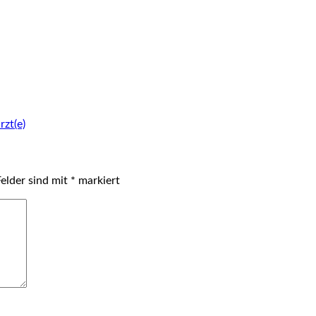
zt(e)
Felder sind mit
*
markiert