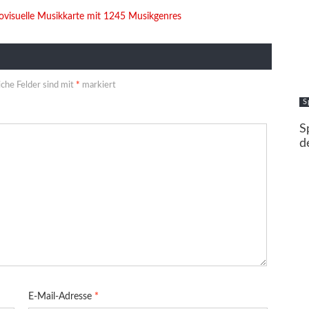
ovisuelle Musikkarte mit 1245 Musikgenres
iche Felder sind mit
*
markiert
S
S
d
E-Mail-Adresse
*