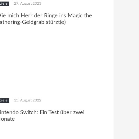
27. August 2023
piele
ie mich Herr der Ringe ins Magic the
athering-Geldgrab stürzt(e)
15. August 2022
piele
intendo Switch: Ein Test über zwei
onate