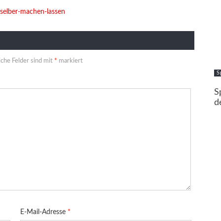
-selber-machen-lassen
iche Felder sind mit
*
markiert
S
S
d
E-Mail-Adresse
*