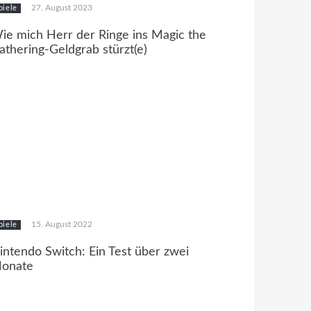
27. August 2023
piele
ie mich Herr der Ringe ins Magic the
athering-Geldgrab stürzt(e)
15. August 2022
piele
intendo Switch: Ein Test über zwei
onate