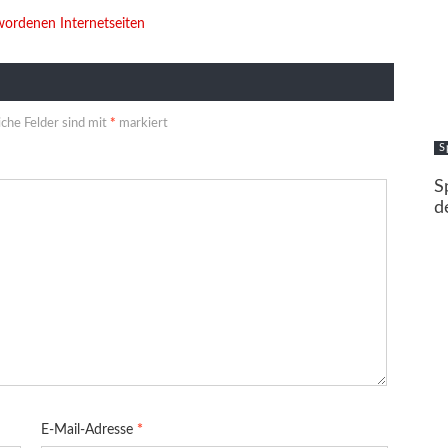
wordenen Internetseiten
iche Felder sind mit
*
markiert
S
S
d
E-Mail-Adresse
*