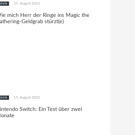
27. August 2023
piele
ie mich Herr der Ringe ins Magic the
athering-Geldgrab stürzt(e)
15. August 2022
piele
intendo Switch: Ein Test über zwei
onate