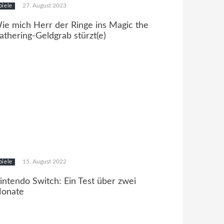
27. August 2023
piele
ie mich Herr der Ringe ins Magic the
athering-Geldgrab stürzt(e)
15. August 2022
piele
intendo Switch: Ein Test über zwei
onate