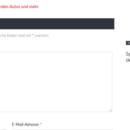
enden Autos und mehr
iche Felder sind mit
*
markiert
S
S
d
E-Mail-Adresse
*