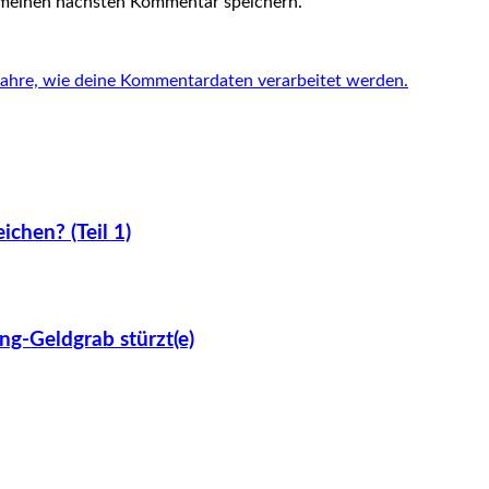
 meinen nächsten Kommentar speichern.
fahre, wie deine Kommentardaten verarbeitet werden.
ichen? (Teil 1)
ng-Geldgrab stürzt(e)