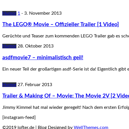
Humor
1
-
3. November 2013
The LEGO® Movie – Offizieller Trailer [1 Video]
Gerüchte und Teaser zum kommenden LEGO Trailer gab es schon 
Humor
28. Oktober 2013
asdfmovie7 – minimalistisch geil!
Ein neuer Teil der großartigen asdf-Serie ist da! Eigentlich gib
Humor
27. Februar 2013
Trailer & Making Of – Movie: The Movie 2V [2 Vide
Jimmy Kimmel hat mal wieder geregelt! Nach dem ersten Erfolg
[instagram-feed]
©2019 lofter.de | Blog Designed by
WellThemes.com