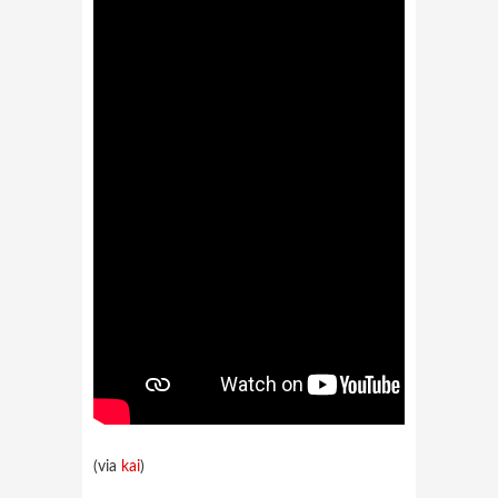
(via
kai
)