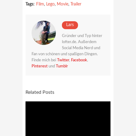
Tags:
Film
,
Lego
,
Movie
,
Trailer
Lars
Gründer und Typ hinter
lofter.de. Außerdem
Social Media Nerd und
Fan von schönen und spaßigen Dingen.
Finde mich bei
Twitter
,
Facebook
,
Pinterest
und
Tumblr
Related Posts