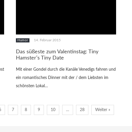
14. Februar 2015
Humor
Das süßeste zum Valentinstag: Tiny
Hamster’s Tiny Date
est
Mit einer Gondel durch die Kanäle Venedigs fahren und
ein romantisches Dinner mit der / dem Liebsten im
schönsten Lokal…
6
7
8
9
10
…
28
Weiter »