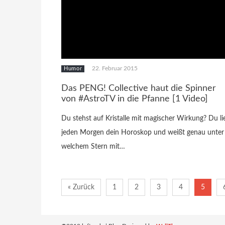
22. Februar 2015
Humor
Das PENG! Collective haut die Spinner
von #AstroTV in die Pfanne [1 Video]
Du stehst auf Kristalle mit magischer Wirkung? Du li
jeden Morgen dein Horoskop und weißt genau unter
welchem Stern mit…
« Zurück
1
2
3
4
5