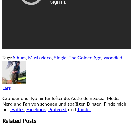
Tags:
Album
,
Musikvideo
,
Single
,
The Golden Age
,
Woodkid
Lars
Gründer und Typ hinter lofter.de. Außerdem Social Media
Nerd und Fan von schönen und spaßigen Dingen. Finde mich
bei
Twitter
,
Facebook
,
Pinterest
und
Tumblr
Related Posts