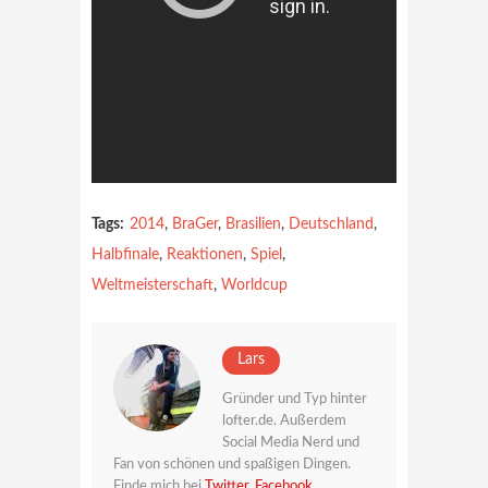
Tags:
2014
,
BraGer
,
Brasilien
,
Deutschland
,
Halbfinale
,
Reaktionen
,
Spiel
,
Weltmeisterschaft
,
Worldcup
Lars
Gründer und Typ hinter
lofter.de. Außerdem
Social Media Nerd und
Fan von schönen und spaßigen Dingen.
Finde mich bei
Twitter
,
Facebook
,