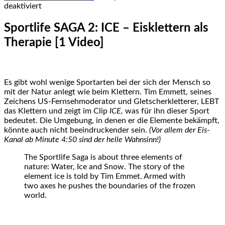
für
deaktiviert
Sportlife
SAGA
Sportlife SAGA 2: ICE – Eisklettern als
2:
Therapie [1 Video]
ICE
–
Eisklettern
als
Therapie
Es gibt wohl wenige Sportarten bei der sich der Mensch so
[1
mit der Natur anlegt wie beim Klettern. Tim Emmett, seines
Video]
Zeichens US-Fernsehmoderator und Gletscherkletterer, LEBT
das Klettern und zeigt im Clip
ICE,
was für ihn dieser Sport
bedeutet. Die Umgebung, in denen er die Elemente bekämpft,
könnte auch nicht beeindruckender sein.
(Vor allem der Eis-
Kanal ab Minute 4:50 sind der helle Wahnsinn!)
The Sportlife Saga is about three elements of
nature: Water, Ice and Snow. The story of the
element ice is told by Tim Emmet. Armed with
two axes he pushes the boundaries of the frozen
world.