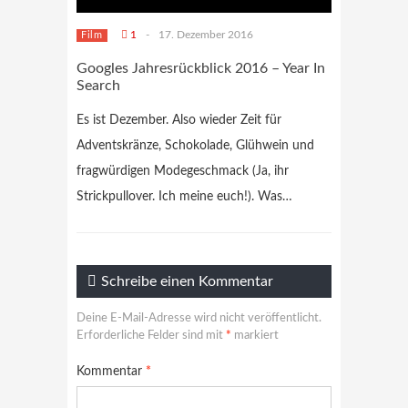
1
-
17. Dezember 2016
Film
Googles Jahresrückblick 2016 – Year In
Search
Es ist Dezember. Also wieder Zeit für
Adventskränze, Schokolade, Glühwein und
fragwürdigen Modegeschmack (Ja, ihr
Strickpullover. Ich meine euch!). Was…
Schreibe einen Kommentar
Deine E-Mail-Adresse wird nicht veröffentlicht.
Erforderliche Felder sind mit
*
markiert
Kommentar
*