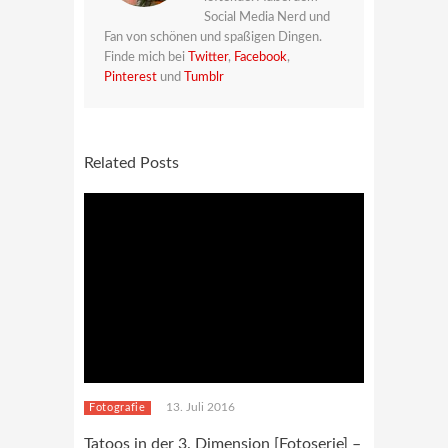
Social Media Nerd und
Fan von schönen und spaßigen Dingen.
Finde mich bei
Twitter
,
Facebook
,
Pinterest
und
Tumblr
Related Posts
13. Juli 2016
Fotografie
Tatoos in der 3. Dimension [Fotoserie] –