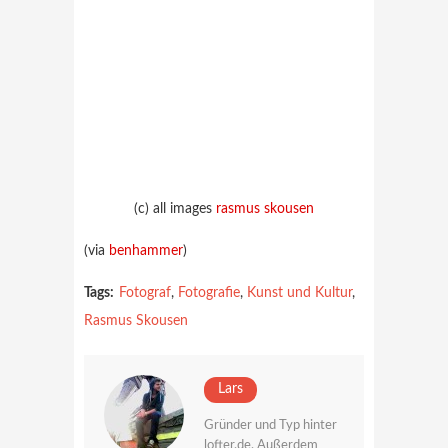
(c) all images
rasmus skousen
(via
benhammer
)
Tags:
Fotograf
,
Fotografie
,
Kunst und Kultur
,
Rasmus Skousen
Lars
Gründer und Typ hinter
lofter.de. Außerdem