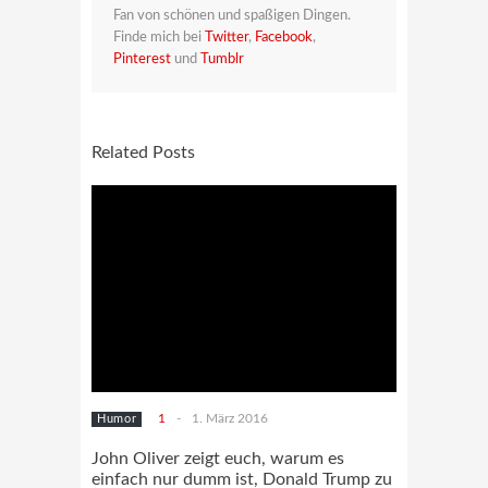
Fan von schönen und spaßigen Dingen.
Finde mich bei
Twitter
,
Facebook
,
Pinterest
und
Tumblr
Related Posts
1
-
1. März 2016
Humor
John Oliver zeigt euch, warum es
einfach nur dumm ist, Donald Trump zu