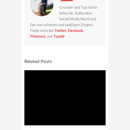
Gründer und Typ hinter
lofter.de. Außerdem
Social Media Nerd und
Fan von schönen und spaßigen Dingen.
Finde mich bei
Twitter
,
Facebook
,
Pinterest
und
Tumblr
Related Posts