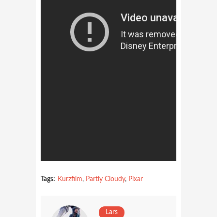
Tags:
Kurzfilm
,
Partly Cloudy
,
Pixar
Lars