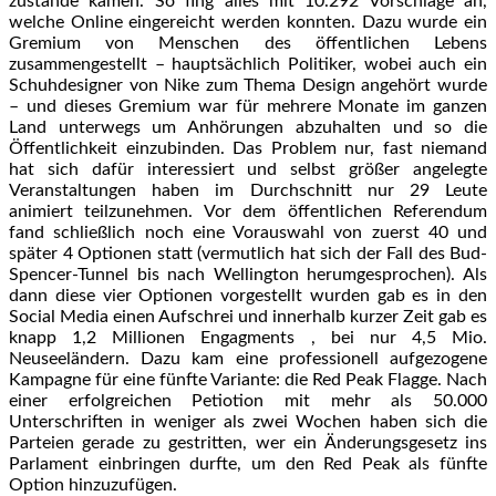
zustande kamen. So fing alles mit 10.292 Vorschläge an,
welche Online eingereicht werden konnten. Dazu wurde ein
Gremium von Menschen des öffentlichen Lebens
zusammengestellt – hauptsächlich Politiker, wobei auch ein
Schuhdesigner von Nike zum Thema Design angehört wurde
– und dieses Gremium war für mehrere Monate im ganzen
Land unterwegs um Anhörungen abzuhalten und so die
Öffentlichkeit einzubinden. Das Problem nur, fast niemand
hat sich dafür interessiert und selbst größer angelegte
Veranstaltungen haben im Durchschnitt nur 29 Leute
animiert teilzunehmen. Vor dem öffentlichen Referendum
fand schließlich noch eine Vorauswahl von zuerst 40 und
später 4 Optionen statt (vermutlich hat sich der Fall des Bud-
Spencer-Tunnel bis nach Wellington herumgesprochen). Als
dann diese vier Optionen vorgestellt wurden gab es in den
Social Media einen Aufschrei und innerhalb kurzer Zeit gab es
knapp 1,2 Millionen Engagments , bei nur 4,5 Mio.
Neuseeländern. Dazu kam eine professionell aufgezogene
Kampagne für eine fünfte Variante: die Red Peak Flagge. Nach
einer erfolgreichen Petiotion mit mehr als 50.000
Unterschriften in weniger als zwei Wochen haben sich die
Parteien gerade zu gestritten, wer ein Änderungsgesetz ins
Parlament einbringen durfte, um den Red Peak als fünfte
Option hinzuzufügen.