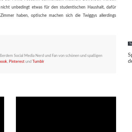
 nicht unbedingt etwas für den studentischen Haushalt, dafür
e Zimmer haben, optische machen sich die Twiggys allerdings
S
S
Außerdem Social Media Nerd und Fan von schönen und spaßigen
d
book
,
Pinterest
und
Tumblr