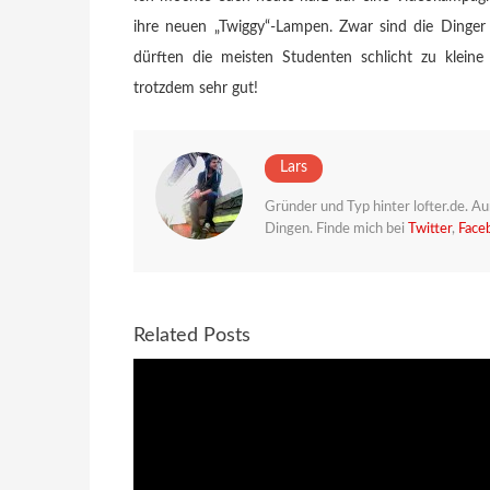
ihre neuen „Twiggy“-Lampen. Zwar sind die Dinger
dürften die meisten Studenten schlicht zu klein
trotzdem sehr gut!
Lars
Gründer und Typ hinter lofter.de. 
Dingen. Finde mich bei
Twitter
,
Face
Related Posts