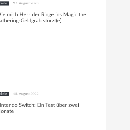
27. August 2023
piele
ie mich Herr der Ringe ins Magic the
athering-Geldgrab stürzt(e)
15. August 2022
piele
intendo Switch: Ein Test über zwei
onate