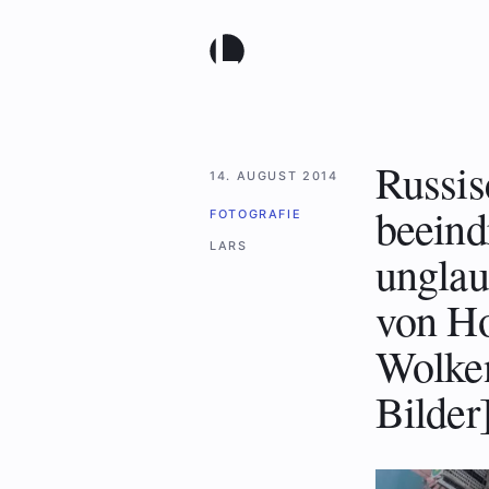
Russis
14. AUGUST 2014
beeind
FOTOGRAFIE
LARS
unglau
von H
Wolken
Bilder