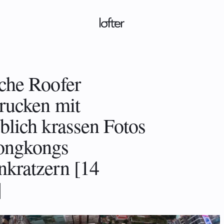
che Roofer
rucken mit
blich krassen Fotos
ongkongs
kratzern [14
]