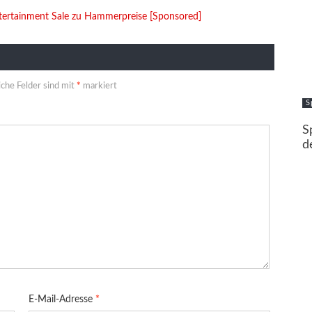
rtainment Sale zu Hammerpreise [Sponsored]
iche Felder sind mit
*
markiert
S
S
d
E-Mail-Adresse
*