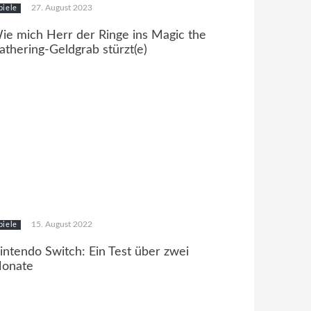
27. August 2023
piele
ie mich Herr der Ringe ins Magic the
athering-Geldgrab stürzt(e)
15. August 2022
piele
intendo Switch: Ein Test über zwei
onate